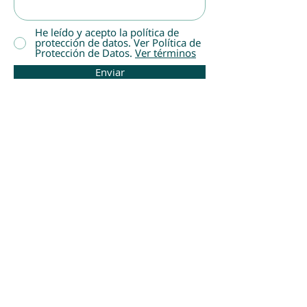
He leído y acepto la política de
protección de datos. Ver Política de
Protección de Datos.
Ver términos
Enviar
TALENTOP
NOSOTROS
SERVICIOS
¿POR QUÉ TALENTOP?
ESPECIALIDADES
OFERTAS LABORALES